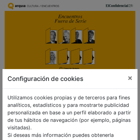
×
Configuración de cookies
Política de privacidad:
Responsable:
Titania Compañía Editorial, S.L.
Utilizamos cookies propias y de terceros para fines
Finalidad:
Gestionar el evento, tu inscripción y la
analíticos, estadísticos y para mostrarte publicidad
asistencia al mismo.
personalizada en base a un perfil elaborado a partir
Legitimación:
Tu consentimiento expreso.
de tus hábitos de navegación (por ejemplo, páginas
Destinatarios:
Prestadores de servicios tecnológicos
visitadas).
y de organización de eventos, como encargados del
Si deseas más información puedes obtenerla
tratamiento, que seguirán siempre nuestras